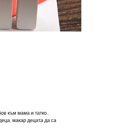
ов към мама и татко..
еца, макар децата да са 