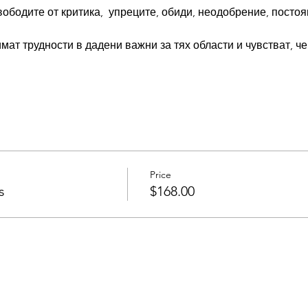
вободите от критика,  упреците, обиди, неодобрение, посто
 имат трудности в дадени важни за тях области и чувстват, че
Price
s
$168.00