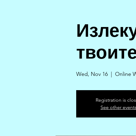
Излек
твоит
Wed, Nov 16
  |  
Online 
Registration is clo
See other event