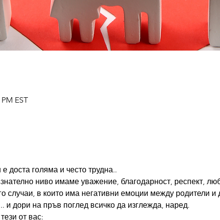
0 PM EST
е доста голяма и често трудна..
ъзнателно ниво имаме уважение, благодарност, респект, люб
о случаи, в които има негативни емоции между родители и д
. и дори на пръв поглед всичко да изглежда, наред.
тези от вас: