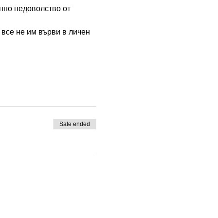
янно недоволство от 
 все не им върви в личен 
Sale ended