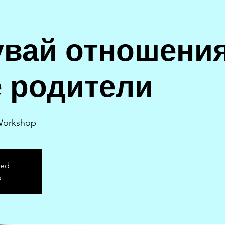
увай отношения
е родители
Workshop
sed
s