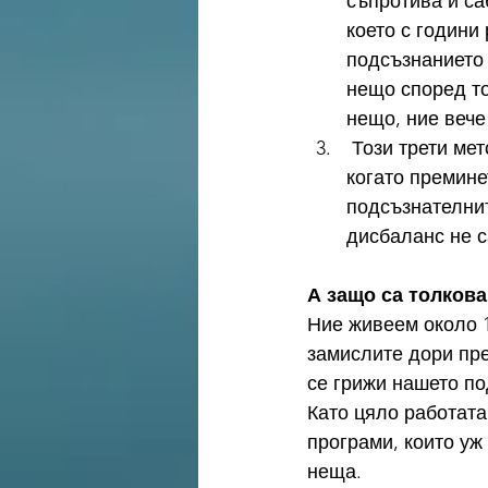
съпротива и са
което с години
подсъзнанието 
нещо според то
нещо, ние вече
 Този трети метод работи, но не е препоръчителен. Не е и здравословен. Това е 
когато премине
подсъзнателнит
дисбаланс не с
А защо са толков
Ние живеем около 1
замислите дори пре
се грижи нашето по
Като цяло работата
програми, които уж
неща.