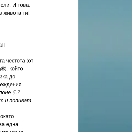
сли. И това, 
в живота ти!
а!!
®), който 
зка до 
беждения. 
оне 5-7 
ат и попиват 
ва една 