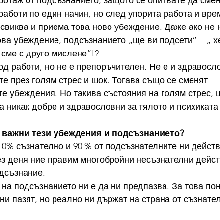
ботаж от подсъзнанието, защото се опитвате да смен
 работи по един начин, но след упорита работа и врем
свиква и приема това ново убеждение. Даже ако не 
ва убеждение, подсъзнанието „ще ви подсети“ – „ х
 сме с друго мислене“!?
те през голям стрес и шок. Тогава също се сменят 
е убеждения. Но такива състояния на голям стрес, ш
а никак добре и здравословни за тялото и психиката 
а важни тези убеждения и подсъзнанието?
0% съзнателно и 90 % от подсъзнателните ни действи
з деня ние правим многобройни несъзнателни действ
дсъзнание. 
 на подсъзнанието ни е да ни предпазва. За това по
 ни пазят, но реално ни държат на страна от съзнате