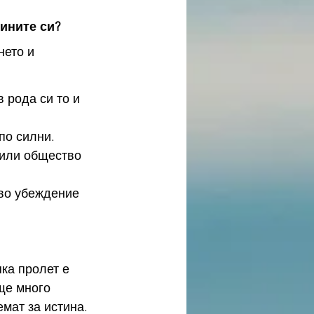
ините си?
по силни.
ка пролет е 
ще много 
емат за истина.