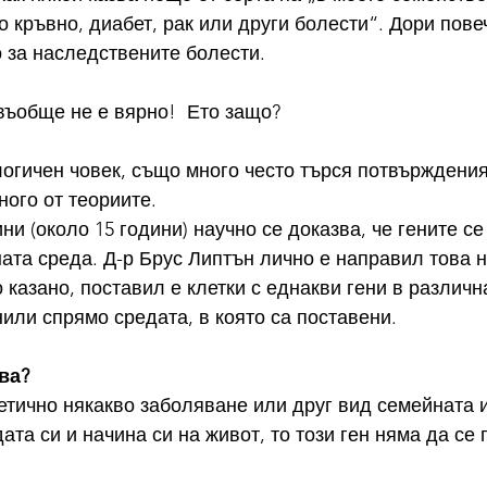
о кръвно, диабет, рак или други болести“. Дори пове
 за наследствените болести.
 въобще не е вярно!  Ето защо?
логичен човек, също много често търся потвърждения
ного от теориите.
и (около 15 години) научно се доказва, че гените се
ата среда. Д-р Брус Липтън лично е направил това н
 казано, поставил е клетки с еднакви гени в различна
нили спрямо средата, в която са поставени.
ва?
етично някакво заболяване или друг вид семейната и
та си и начина си на живот, то този ген няма да се 