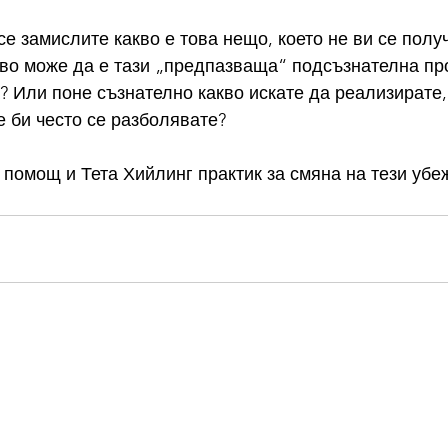
се замислите какво е това нещо, което не ви се полу
во може да е тази „предпазваща“ подсъзнателна пр
? Или поне съзнателно какво искате да реализирате, 
 би често се разболявате?
 помощ и Тета Хийлинг практик за смяна на тези убе