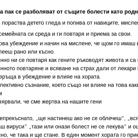
а пак се разболяват от същите болести като родн
семейната си среда и ги повтаря и приема за свои.
лееш рано или късно.
нно ни се повтаря как гените ръководят живота и са 
връща в убеждение и влияе на хората.
м
ярвали, че сме жертва на нашите гени
непрекъснато, „ще настинеш ако не се облечеш“, „вся
 вируси“ „тази или онази болест не се лекува“ и о
сно, че така и ще стане. В един момент хората го при