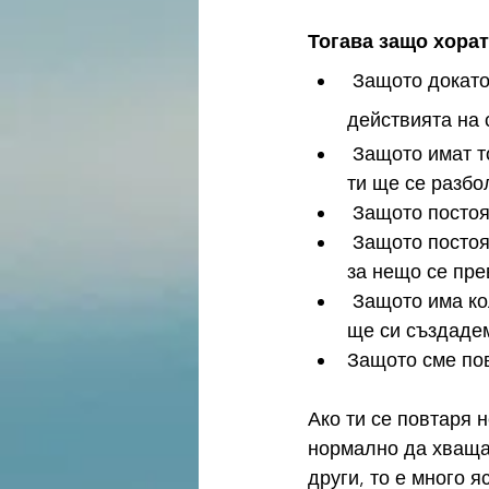
Тогава защо хорат
 Защото докато пораства детето гледа и попива от навиците, мисленето и 
действията на 
 Защото имат това убеждение и начин на мислене, че щом го имаш в рода си то и 
ти ще се разбо
 Защото постоя
 Защото постоянното повтаряне и всяване на страх дали от лекари или общество 
за нещо се пре
 Защото има колективно съзнание, което също ни влияе на това какво убеждение 
ще си създаде
Защото сме пов
Ако ти се повтаря 
нормално да хващаш
други, то е много я