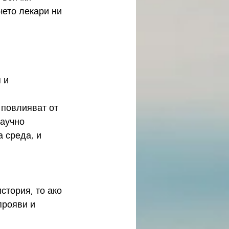
чето лекари ни 
 и 
 повлияват от 
аучно 
 среда, и 
стория, то ако 
прояви и 