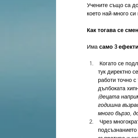
Учените също са до
което най-много си
Как тогава се сме
Има 
само 3 ефект
 Когато се подложим на хипноза или работа на мозъка е на ниска Тета честота (от 
тук директно с
работи точно с
дълбоката хипн
(децата наприм
годишна възрас
много бързо, 
 Чрез многократно и многократно повтаряне на новото убеждение, докато 
подсъзнанието 