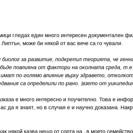
мици гледах един много интересен документален фил
 Липтън, може би някой от вас вече са го чували.
и биолог за развитие, подкрепил теорията, че генн
 бъде повлияна от фактори на околната среда, т.
 имат по-голямо влияние върху здравето, отколкот
двания са определили по-рано. (взето от уикипедия
разказа е много интересно и поучително. Това е инфор
ас да я знаят, но в случая е и научно доказана. Накр
как някой казва нещо от сорта на „в моето семейство