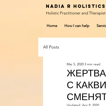
Nadia R Holistic
Holistic Practitioner and Therapist
Home
How I can help
Servi
All Posts
Mar 5, 2020
3 min read
ЖЕРТВА
С КАКВ
СМЕНЯТ
Updated:
Apr 9, 2020