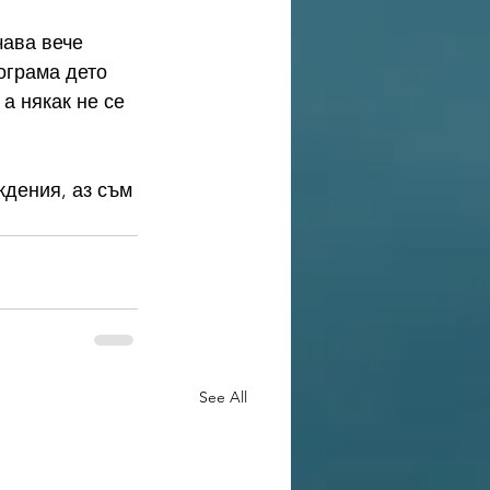
чава вече 
ограма дето 
а някак не се 
ждения, аз съм 
See All