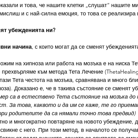
казали и това, че нашите клетки „слушат“ нашите ми
 мислиш и с най-силна емоция, то това се реализира 
нят убежденията ни?
ивни начина
, с които могат да се сменят убежденият
е прехвърляме към метода Тета Лечение (ThetaHealing
 тази Тета честота на мозъка, сравнявана и много бли
оза). Доказано е, че в такива състояние се сменят у
ер са в естествено Тета състояние на мозъка до п
т. За това, каквото и да им се каже, те го прием
дори родителите да са нямали точно това предвид)
свикне с него. При този метод, в началото се получа