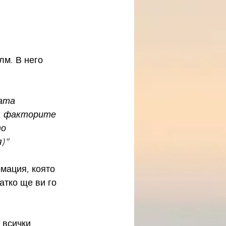
м. В него 
ата 
е. факторите 
о 
)“
мация, която 
атко ще ви го 
 всички 