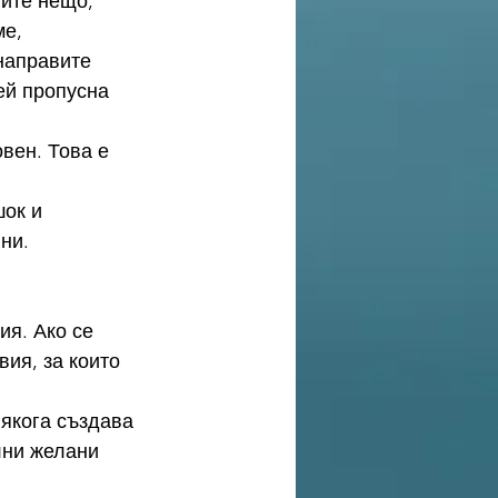
ите нещо, 
е, 
направите 
ей пропусна 
ок и 
ни.
я. Ако се 
ия, за които 
някога създава 
лни желани 