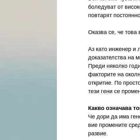
боледуват от висок
повтарят постоянно
Оказва се, че това
Аз като инженер и 
доказателства на м
Преди няколко годин
факторите на околн
откритие. По просто
тези гени се проме
Какво означава то
Че дори да има ген
вие промените среда
развие.